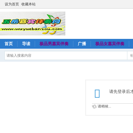
设为首页
收藏本站
首页
导读
极品男嘉宾伴奏
广播
极品女嘉宾伴奏
请先登录后
请稍候...