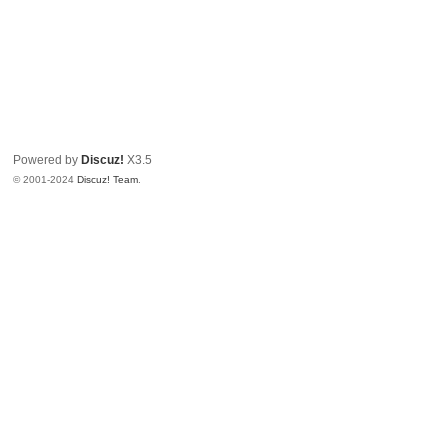
Powered by
Discuz!
X3.5
© 2001-2024
Discuz! Team
.