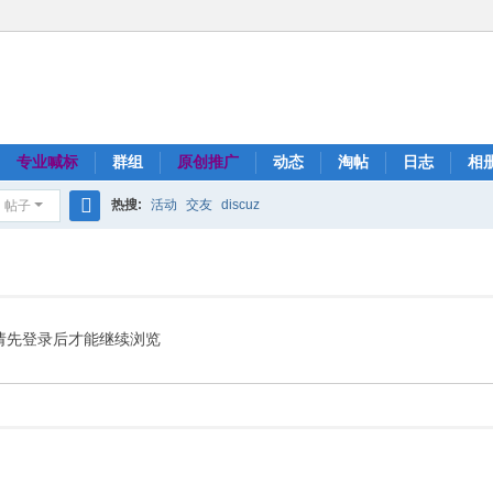
专业喊标
群组
原创推广
动态
淘帖
日志
相
热搜:
活动
交友
discuz
帖子
搜
索
请先登录后才能继续浏览