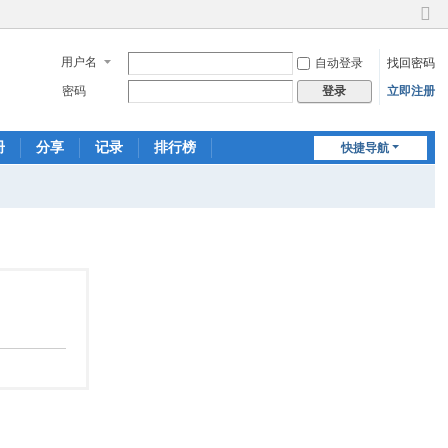
切
换
用户名
自动登录
找回密码
到
窄
密码
立即注册
登录
版
册
分享
记录
排行榜
快捷导航