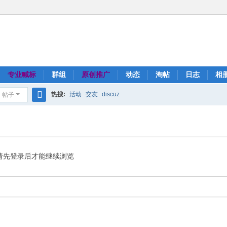
专业喊标
群组
原创推广
动态
淘帖
日志
相
热搜:
活动
交友
discuz
帖子
搜
索
请先登录后才能继续浏览