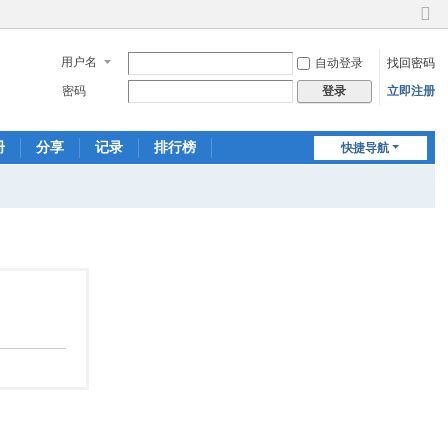
切
换
用户名
自动登录
找回密码
到
窄
密码
立即注册
登录
版
册
分享
记录
排行榜
快捷导航