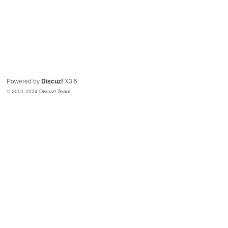
Powered by
Discuz!
X3.5
© 2001-2024
Discuz! Team
.