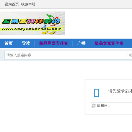
设为首页
收藏本站
首页
导读
极品男嘉宾伴奏
广播
极品女嘉宾伴奏
请先登录后
请稍候...