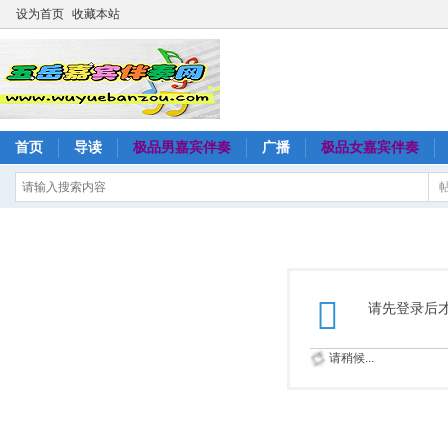
设为首页
收藏本站
首页
导读
极品男嘉宾伴奏
广播
极品女嘉宾伴奏
请先登录后
请稍候...