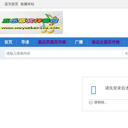
设为首页
收藏本站
首页
导读
极品男嘉宾伴奏
广播
极品女嘉宾伴奏
请先登录后
请稍候...