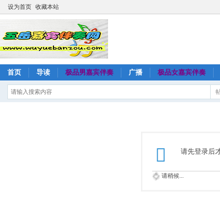
设为首页
收藏本站
首页
导读
极品男嘉宾伴奏
广播
极品女嘉宾伴奏
请先登录后
请稍候...