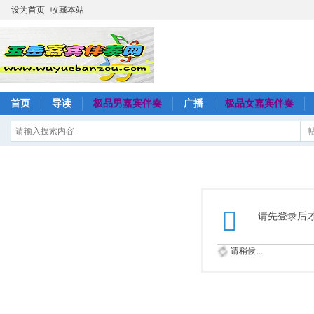
设为首页
收藏本站
首页
导读
极品男嘉宾伴奏
广播
极品女嘉宾伴奏
请先登录后
请稍候...