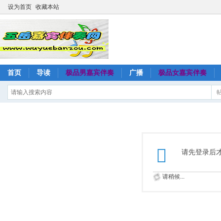
设为首页
收藏本站
首页
导读
极品男嘉宾伴奏
广播
极品女嘉宾伴奏
请先登录后
请稍候...