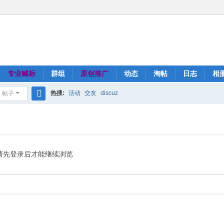
专业喊标
群组
原创推广
动态
淘帖
日志
相
热搜:
活动
交友
discuz
帖子
搜
索
请先登录后才能继续浏览