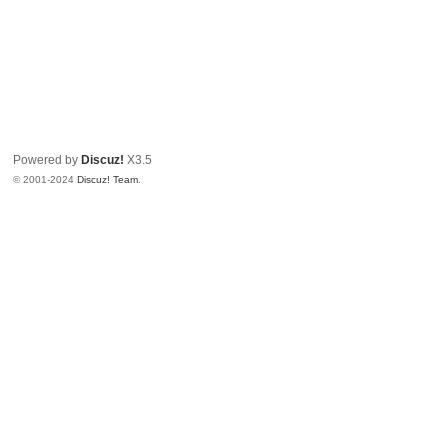
Powered by
Discuz!
X3.5
© 2001-2024
Discuz! Team
.