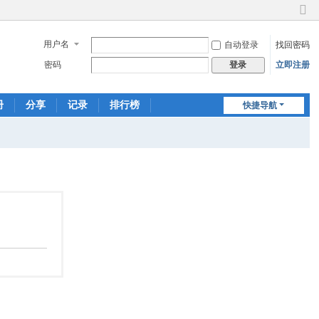
切
换
用户名
自动登录
找回密码
到
窄
密码
立即注册
登录
版
册
分享
记录
排行榜
快捷导航