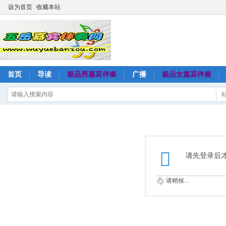
设为首页
收藏本站
首页
导读
极品男嘉宾伴奏
广播
极品女嘉宾伴奏
请先登录后
请稍候...