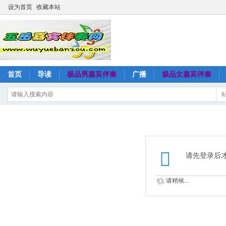
设为首页
收藏本站
首页
导读
极品男嘉宾伴奏
广播
极品女嘉宾伴奏
请先登录后
请稍候...