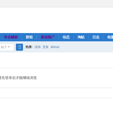
专业喊标
群组
原创推广
动态
淘帖
日志
相
热搜:
活动
交友
discuz
帖子
搜
索
请先登录后才能继续浏览