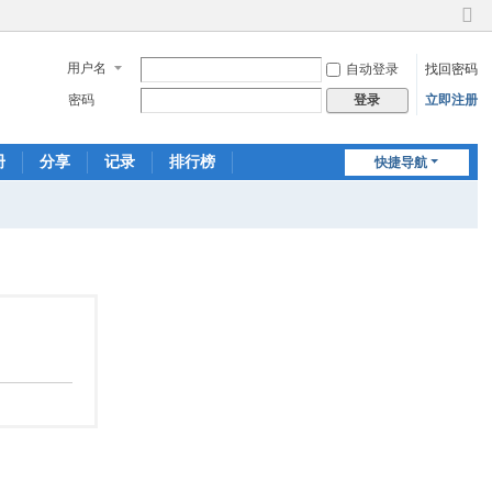
切
换
用户名
自动登录
找回密码
到
窄
密码
立即注册
登录
版
册
分享
记录
排行榜
快捷导航