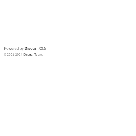
Powered by
Discuz!
X3.5
© 2001-2024
Discuz! Team
.