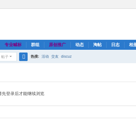
专业喊标
群组
原创推广
动态
淘帖
日志
相
热搜:
活动
交友
discuz
帖子
搜
索
请先登录后才能继续浏览