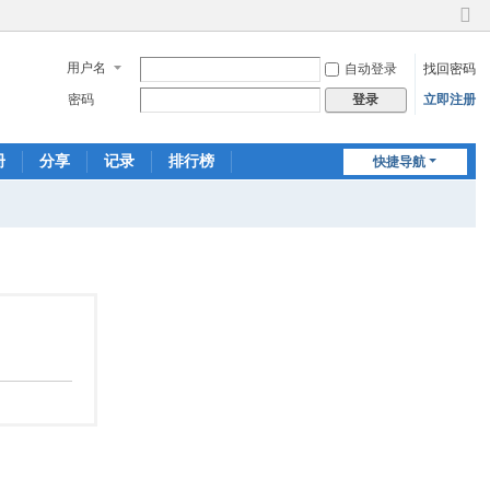
切
换
用户名
自动登录
找回密码
到
窄
密码
立即注册
登录
版
册
分享
记录
排行榜
快捷导航