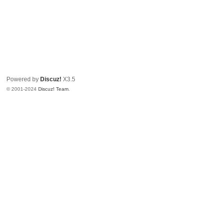
Powered by
Discuz!
X3.5
© 2001-2024
Discuz! Team
.