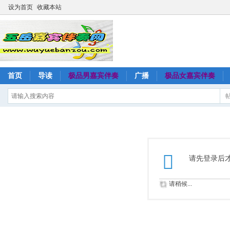
设为首页
收藏本站
首页
导读
极品男嘉宾伴奏
广播
极品女嘉宾伴奏
请先登录后
请稍候...