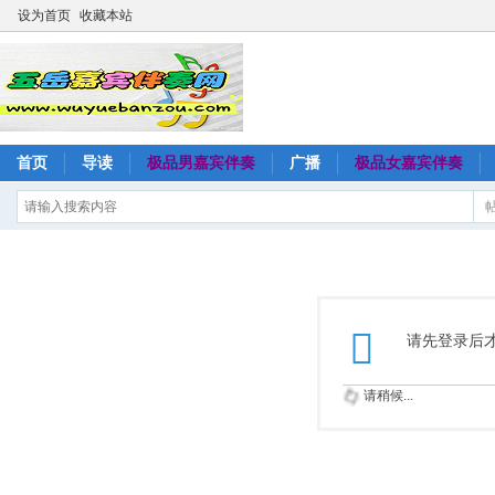
设为首页
收藏本站
首页
导读
极品男嘉宾伴奏
广播
极品女嘉宾伴奏
请先登录后
请稍候...