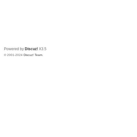
Powered by
Discuz!
X3.5
© 2001-2024
Discuz! Team
.