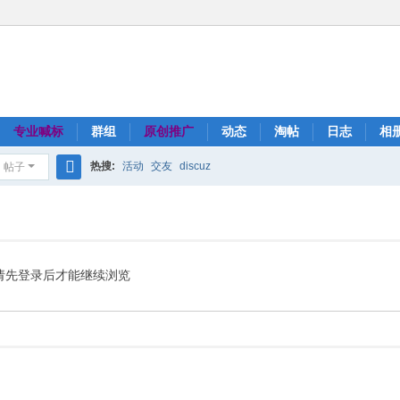
专业喊标
群组
原创推广
动态
淘帖
日志
相
热搜:
活动
交友
discuz
帖子
搜
索
请先登录后才能继续浏览