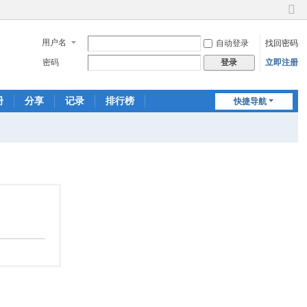
切
换
用户名
自动登录
找回密码
到
窄
密码
立即注册
登录
版
册
分享
记录
排行榜
快捷导航