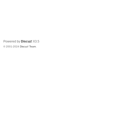
Powered by
Discuz!
X3.5
© 2001-2024
Discuz! Team
.