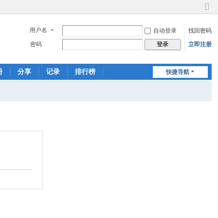
切
换
用户名
自动登录
找回密码
到
窄
密码
立即注册
登录
版
册
分享
记录
排行榜
快捷导航