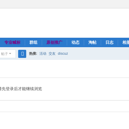
专业喊标
群组
原创推广
动态
淘帖
日志
相
热搜:
活动
交友
discuz
帖子
搜
索
请先登录后才能继续浏览