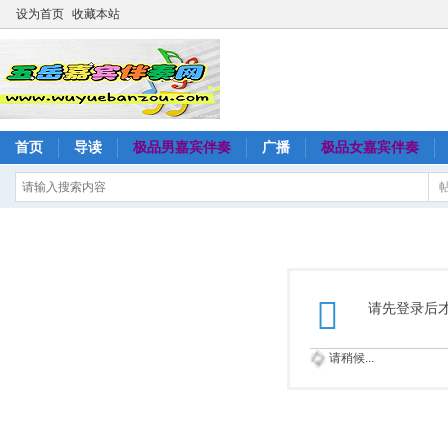
设为首页
收藏本站
首页
导读
极品男嘉宾伴奏
广播
极品女嘉宾伴奏
请先登录后
请稍候...