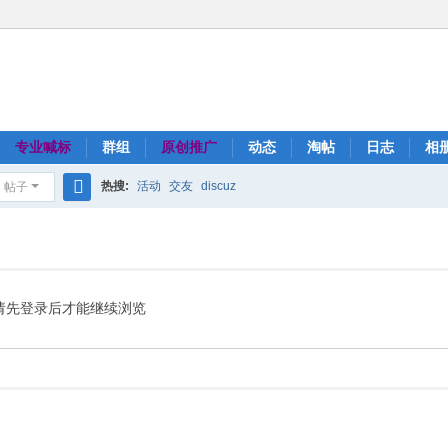
专业喊标
群组
原创推广
动态
淘帖
日志
相
热搜:
活动
交友
discuz
帖子
搜
索
请先登录后才能继续浏览