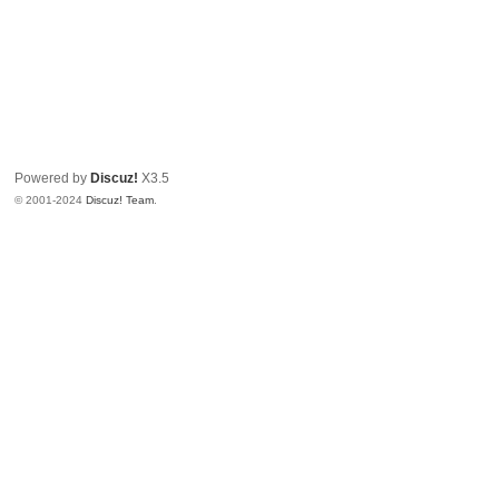
Powered by
Discuz!
X3.5
© 2001-2024
Discuz! Team
.