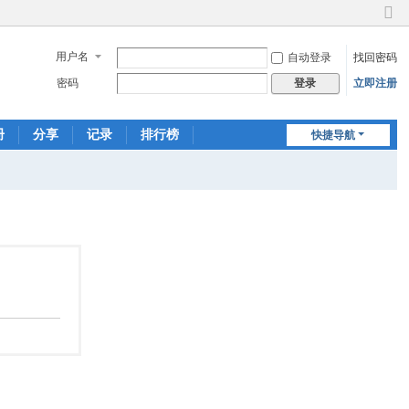
切
换
用户名
自动登录
找回密码
到
窄
密码
立即注册
登录
版
册
分享
记录
排行榜
快捷导航