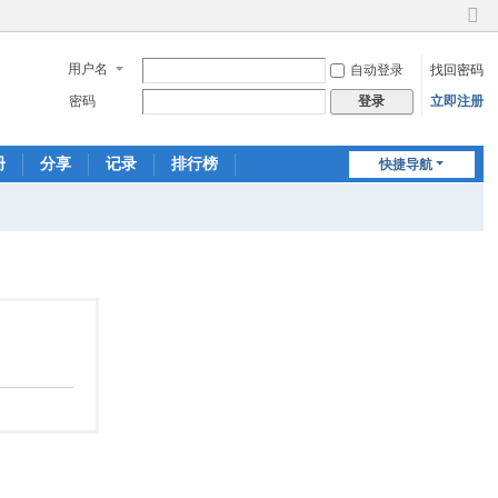
切
换
用户名
自动登录
找回密码
到
窄
密码
立即注册
登录
版
册
分享
记录
排行榜
快捷导航