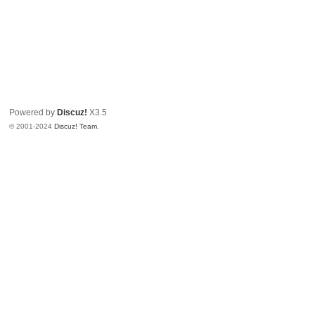
Powered by
Discuz!
X3.5
© 2001-2024
Discuz! Team
.