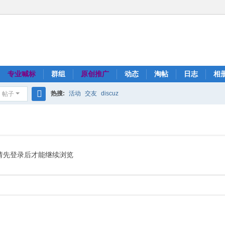
专业喊标
群组
原创推广
动态
淘帖
日志
相
热搜:
活动
交友
discuz
帖子
搜
索
请先登录后才能继续浏览