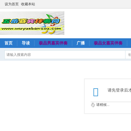
设为首页
收藏本站
首页
导读
极品男嘉宾伴奏
广播
极品女嘉宾伴奏
请先登录后
请稍候...