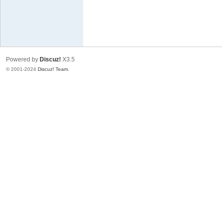
～
极
品
嘉
Powered by
Discuz!
X3.5
宾
© 2001-2024
Discuz! Team
.
伴
奏
下
载
基
地