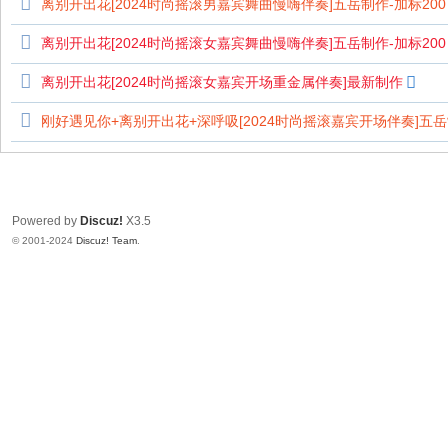
离别开出花[2024时尚摇滚男嘉宾舞曲慢嗨伴奏]五岳制作-加标200
离别开出花[2024时尚摇滚女嘉宾舞曲慢嗨伴奏]五岳制作-加标200
离别开出花[2024时尚摇滚女嘉宾开场重金属伴奏]最新制作
刚好遇见你+离别开出花+深呼吸[2024时尚摇滚嘉宾开场伴奏]五
Powered by
Discuz!
X3.5
© 2001-2024
Discuz! Team
.