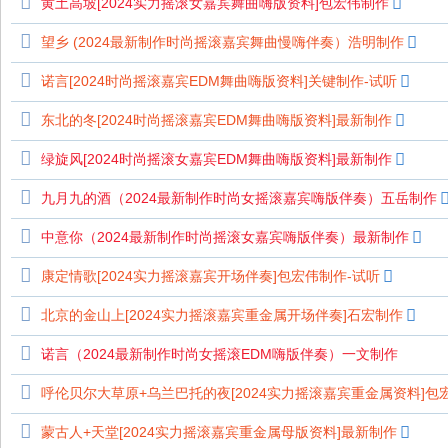
黄土高坡[2024实力摇滚女嘉宾舞曲嗨版资料]包宏伟制作
望乡 (2024最新制作时尚摇滚嘉宾舞曲慢嗨伴奏）浩明制作
诺言[2024时尚摇滚嘉宾EDM舞曲嗨版资料]关键制作-试听
东北的冬[2024时尚摇滚嘉宾EDM舞曲嗨版资料]最新制作
绿旋风[2024时尚摇滚女嘉宾EDM舞曲嗨版资料]最新制作
九月九的酒（2024最新制作时尚女摇滚嘉宾嗨版伴奏）五岳制作
中意你（2024最新制作时尚摇滚女嘉宾嗨版伴奏）最新制作
康定情歌[2024实力摇滚嘉宾开场伴奏]包宏伟制作-试听
北京的金山上[2024实力摇滚嘉宾重金属开场伴奏]石宏制作
诺言（2024最新制作时尚女摇滚EDM嗨版伴奏）一文制作
呼伦贝尔大草原+乌兰巴托的夜[2024实力摇滚嘉宾重金属资料]包
蒙古人+天堂[2024实力摇滚嘉宾重金属母版资料]最新制作