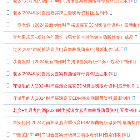
老乡+九月九的酒[2024时尚摇滚嘉宾舞曲慢嗨母资料]五岳制作
～
极
老乡[2024时尚摇滚嘉宾舞曲慢嗨母资料]五岳制作
品
一壶老酒（2024最新制作时尚摇滚嘉宾EDM嗨版母资料）最新制
嘉
青苹果乐园+粉红色的回忆（男女组合时尚舞曲嗨版伴奏）成品
宾
伴
过火[2024时尚摇滚嘉宾电音舞曲慢嗨资料]最新制作-试听
奏
恭喜发财（2024最新制作时尚摇滚嘉宾嗨版伴奏）包宏伟制作
下
老乡[2024时尚摇滚女嘉宾舞曲慢嗨母资料]五岳制作
载
基
花轿里的人[2024时尚摇滚女嘉宾EDM舞曲嗨版母资料]最新制作
地
花轿里的人[2024时尚摇滚嘉宾EDM舞曲嗨版母资料]最新制作
老乡+九月九的酒[2024时尚摇滚女嘉宾舞曲慢嗨母资料]五岳制作-
早安轮回[2024时尚摇滚嘉宾重低音EDM舞曲嗨版母资料]最新制作
中国范[2024时尚组合嘉宾开场舞曲嗨版母资料]包宏伟制作