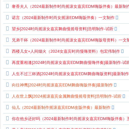
奢香夫人（2024最新制作时尚摇滚女嘉宾EDM嗨版伴奏）最新制
诺言（2024最新制作时尚女摇滚EDM嗨版伴奏）一文制作
望乡[2024时尚摇滚女嘉宾舞曲慢摇母资料]浩明制作-试听
兄弟干杯（2024最新制作时尚摇滚女嘉宾EDM嗨版母资料）一文
西楼儿女+人间烟火（2024女嘉宾时尚慢嗨资料）包宏伟制作
再度重相逢[2024时尚摇滚女嘉宾EDM舞曲慢嗨伴奏]最新制作-试
人生不过三杯酒[2024时尚摇滚女嘉宾EDM舞曲嗨版资料]最新制作
向往神鹰[2024时尚摇滚嘉宾EDM舞曲嗨版伴奏]最新制作
人在世上飘[2024摇滚嘉宾金属舞曲慢摇母资料]浩明制作-试听
仙儿（2024最新制作摇滚嘉宾EDM改版伴奏）最新制作
你在他乡还好吗（2024最新制作时尚摇滚女嘉宾EDM嗨版伴奏）