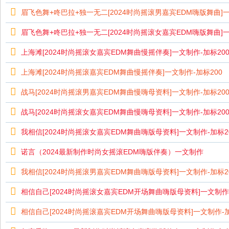
～
眉飞色舞+咚巴拉+独一无二[2024时尚摇滚男嘉宾EDM嗨版舞曲]一
极
眉飞色舞+咚巴拉+独一无二[2024时尚摇滚女嘉宾EDM嗨版舞曲]一
品
嘉
上海滩[2024时尚摇滚女嘉宾EDM舞曲慢摇伴奏]一文制作-加标20
宾
上海滩[2024时尚摇滚嘉宾EDM舞曲慢摇伴奏]一文制作-加标200
伴
战马[2024时尚摇滚男嘉宾EDM舞曲慢嗨母资料]一文制作-加标20
奏
下
战马[2024时尚摇滚女嘉宾EDM舞曲慢嗨母资料]一文制作-加标20
载
我相信[2024时尚摇滚女嘉宾EDM舞曲嗨版母资料]一文制作-加标2
基
诺言（2024最新制作时尚女摇滚EDM嗨版伴奏）一文制作
地
我相信[2024时尚摇滚男嘉宾EDM舞曲嗨版母资料]一文制作-加标2
相信自己[2024时尚摇滚女嘉宾EDM开场舞曲嗨版母资料]一文制作-
相信自己[2024时尚摇滚嘉宾EDM开场舞曲嗨版母资料]一文制作-加